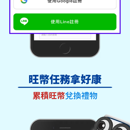
旺幣任務拿好康
累積旺幣
兌換禮物