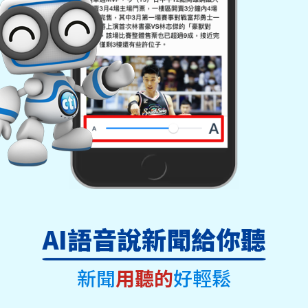
AI語音說新聞給你聽
新聞
用聽的
好輕鬆